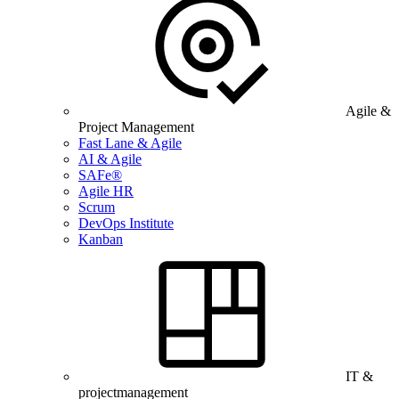
Agile &
Project Management
Fast Lane & Agile
AI & Agile
SAFe®
Agile HR
Scrum
DevOps Institute
Kanban
IT &
projectmanagement