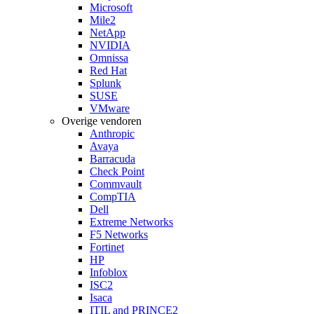
Microsoft
Mile2
NetApp
NVIDIA
Omnissa
Red Hat
Splunk
SUSE
VMware
Overige vendoren
Anthropic
Avaya
Barracuda
Check Point
Commvault
CompTIA
Dell
Extreme Networks
F5 Networks
Fortinet
HP
Infoblox
ISC2
Isaca
ITIL and PRINCE2