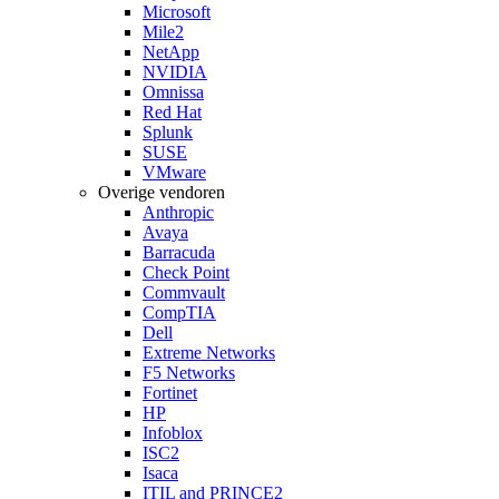
Microsoft
Mile2
NetApp
NVIDIA
Omnissa
Red Hat
Splunk
SUSE
VMware
Overige vendoren
Anthropic
Avaya
Barracuda
Check Point
Commvault
CompTIA
Dell
Extreme Networks
F5 Networks
Fortinet
HP
Infoblox
ISC2
Isaca
ITIL and PRINCE2