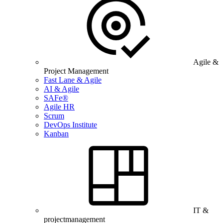
Agile &
Project Management
Fast Lane & Agile
AI & Agile
SAFe®
Agile HR
Scrum
DevOps Institute
Kanban
IT &
projectmanagement