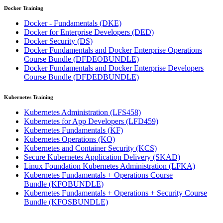
Docker Training
Docker - Fundamentals
(DKE)
Docker for Enterprise Developers
(DED)
Docker Security
(DS)
Docker Fundamentals and Docker Enterprise Operations
Course Bundle
(DFDEOBUNDLE)
Docker Fundamentals and Docker Enterprise Developers
Course Bundle
(DFDEDBUNDLE)
Kubernetes Training
Kubernetes Administration
(LFS458)
Kubernetes for App Developers
(LFD459)
Kubernetes Fundamentals
(KF)
Kubernetes Operations
(KO)
Kubernetes and Container Security
(KCS)
Secure Kubernetes Application Delivery
(SKAD)
Linux Foundation Kubernetes Administration
(LFKA)
Kubernetes Fundamentals + Operations Course
Bundle
(KFOBUNDLE)
Kubernetes Fundamentals + Operations + Security Course
Bundle
(KFOSBUNDLE)