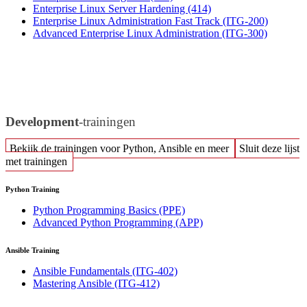
Enterprise Linux Server Hardening
(414)
Enterprise Linux Administration Fast Track
(ITG-200)
Advanced Enterprise Linux Administration
(ITG-300)
Development
-trainingen
Bekijk de trainingen voor Python, Ansible en meer
Sluit deze lijst
met trainingen
Python Training
Python Programming Basics
(PPE)
Advanced Python Programming
(APP)
Ansible Training
Ansible Fundamentals
(ITG-402)
Mastering Ansible
(ITG-412)