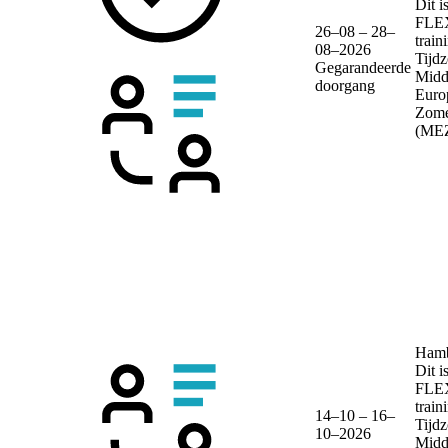
Dit i
FLE
26–08 – 28–
train
08–2026
Tijdz
Gegarandeerde
Midd
doorgang
Euro
Zome
(ME
Ham
Dit i
FLE
train
14–10 – 16–
Tijdz
10–2026
Midd