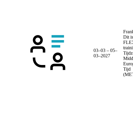
Frank
Dit i
FLE
train
03–03 – 05–
Tijdz
03–2027
Midd
Euro
Tijd
(ME