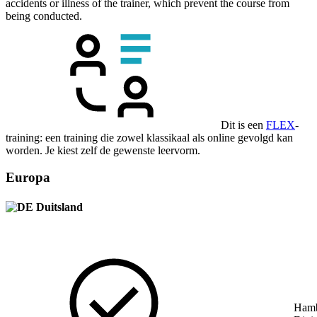
accidents or illness of the trainer, which prevent the course from
being conducted.
Dit is een
FLEX
-
training: een training die zowel klassikaal als online gevolgd kan
worden. Je kiest zelf de gewenste leervorm.
Europa
Duitsland
Ham