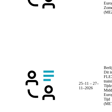
Euro
Zome
(ME
Berli
Dit i
FLE
train
25–11 – 27–
Tijdz
11–2026
Midd
Euro
Tijd
(ME