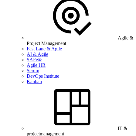
Agile &
Project Management
Fast Lane & Agile
AI & Agile
SAFe®
Agile HR
Scrum
DevOps Institute
Kanban
IT &
projectmanagement