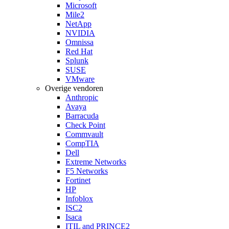
Microsoft
Mile2
NetApp
NVIDIA
Omnissa
Red Hat
Splunk
SUSE
VMware
Overige vendoren
Anthropic
Avaya
Barracuda
Check Point
Commvault
CompTIA
Dell
Extreme Networks
F5 Networks
Fortinet
HP
Infoblox
ISC2
Isaca
ITIL and PRINCE2