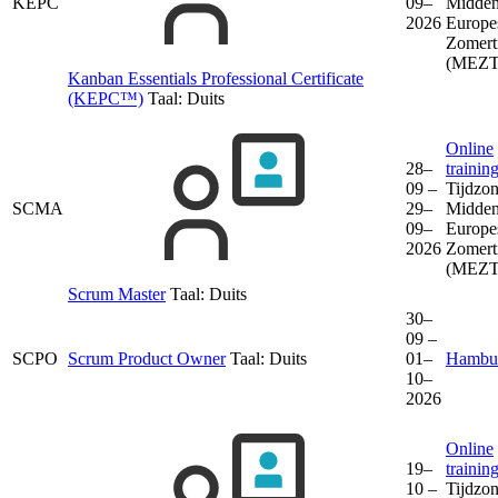
KEPC
09–
Midden
2026
Europe
Zomert
(MEZT
Kanban Essentials Professional Certificate
(KEPC™)
Taal:
Duits
Online
28–
trainin
09 –
Tijdzon
SCMA
29–
Midden
09–
Europe
2026
Zomert
(MEZT
Scrum Master
Taal:
Duits
30–
09 –
SCPO
Scrum Product Owner
Taal:
Duits
01–
Hambu
10–
2026
Online
19–
trainin
10 –
Tijdzon