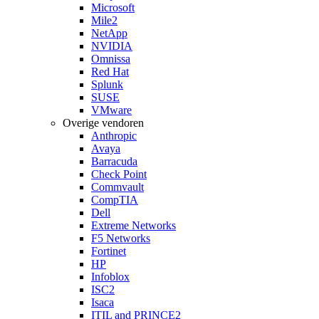
Microsoft
Mile2
NetApp
NVIDIA
Omnissa
Red Hat
Splunk
SUSE
VMware
Overige vendoren
Anthropic
Avaya
Barracuda
Check Point
Commvault
CompTIA
Dell
Extreme Networks
F5 Networks
Fortinet
HP
Infoblox
ISC2
Isaca
ITIL and PRINCE2