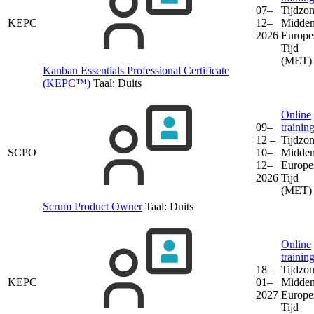
07–
Tijdzon
KEPC
12–
Midden
2026
Europe
Tijd
(MET)
Kanban Essentials Professional Certificate
(KEPC™)
Taal:
Duits
Online
09–
trainin
12 –
Tijdzon
SCPO
10–
Midden
12–
Europe
2026
Tijd
(MET)
Scrum Product Owner
Taal:
Duits
Online
trainin
18–
Tijdzon
KEPC
01–
Midden
2027
Europe
Tijd