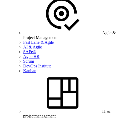
Agile &
Project Management
Fast Lane & Agile
AI & Agile
SAFe®
Agile HR
Scrum
DevOps Institute
Kanban
IT &
projectmanagement