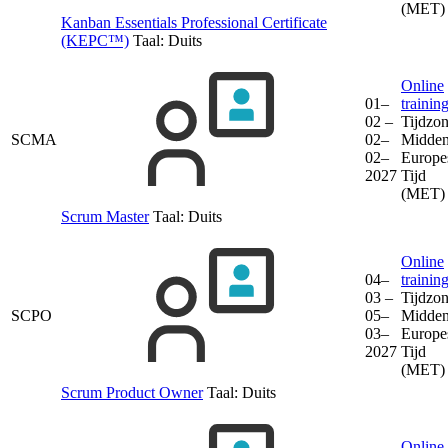
(MET)
Kanban Essentials Professional Certificate
(KEPC™)
Taal:
Duits
Online
01–
trainin
02 –
Tijdzon
SCMA
02–
Midden
02–
Europe
2027
Tijd
(MET)
Scrum Master
Taal:
Duits
Online
04–
trainin
03 –
Tijdzon
SCPO
05–
Midden
03–
Europe
2027
Tijd
(MET)
Scrum Product Owner
Taal:
Duits
Online