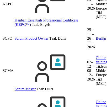
KEPC
11–
Midden
2026
Europe
Tijd
(MET)
Kanban Essentials Professional Certificate
(KEPC™)
Taal:
Engels
25–
11 –
SCPO
Scrum Product Owner
Taal:
Duits
26–
Berlijn
11–
2026
Online
07–
trainin
12 –
Tijdzon
SCMA
08–
Midden
12–
Europe
2026
Tijd
(MET)
Scrum Master
Taal:
Duits
Online
trainin