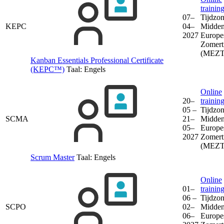
trainin
07–
Tijdzon
KEPC
04–
Midden
2027
Europe
Zomert
(MEZT
Kanban Essentials Professional Certificate
(KEPC™)
Taal:
Engels
Online
20–
trainin
05 –
Tijdzon
SCMA
21–
Midden
05–
Europe
2027
Zomert
(MEZT
Scrum Master
Taal:
Engels
Online
01–
trainin
06 –
Tijdzon
SCPO
02–
Midden
06–
Europe