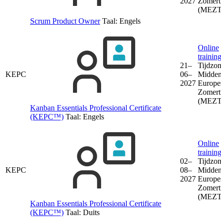
2027
Zomert
(MEZT
Scrum Product Owner
Taal:
Engels
Online
trainin
21–
Tijdzon
KEPC
06–
Midden
2027
Europe
Zomert
(MEZT
Kanban Essentials Professional Certificate
(KEPC™)
Taal:
Engels
Online
trainin
02–
Tijdzon
KEPC
08–
Midden
2027
Europe
Zomert
(MEZT
Kanban Essentials Professional Certificate
(KEPC™)
Taal:
Duits