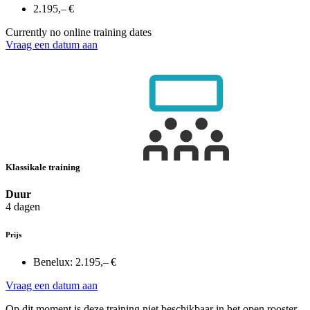
2.195,– €
Currently no online training dates
Vraag een datum aan
Klassikale training
Duur
4 dagen
Prijs
Benelux:
2.195,– €
Vraag een datum aan
Op dit moment is deze training niet beschikbaar in het open rooster.