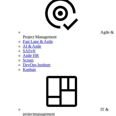
Agile &
Project Management
Fast Lane & Agile
AI & Agile
SAFe®
Agile HR
Scrum
DevOps Institute
Kanban
IT &
projectmanagement