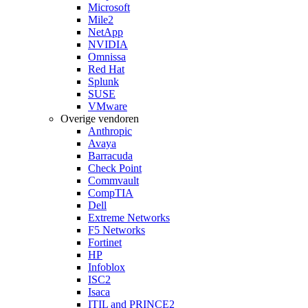
Microsoft
Mile2
NetApp
NVIDIA
Omnissa
Red Hat
Splunk
SUSE
VMware
Overige vendoren
Anthropic
Avaya
Barracuda
Check Point
Commvault
CompTIA
Dell
Extreme Networks
F5 Networks
Fortinet
HP
Infoblox
ISC2
Isaca
ITIL and PRINCE2