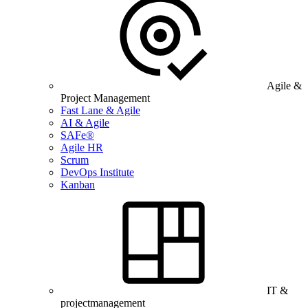
Agile &
Project Management
Fast Lane & Agile
AI & Agile
SAFe®
Agile HR
Scrum
DevOps Institute
Kanban
IT &
projectmanagement