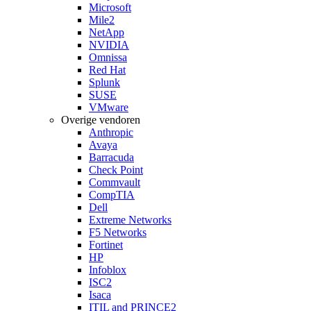
Microsoft
Mile2
NetApp
NVIDIA
Omnissa
Red Hat
Splunk
SUSE
VMware
Overige vendoren
Anthropic
Avaya
Barracuda
Check Point
Commvault
CompTIA
Dell
Extreme Networks
F5 Networks
Fortinet
HP
Infoblox
ISC2
Isaca
ITIL and PRINCE2