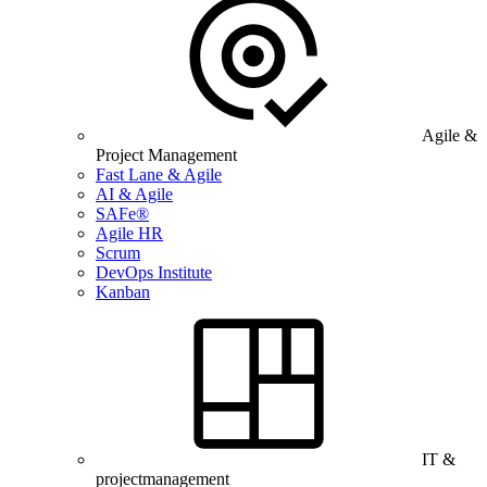
Agile &
Project Management
Fast Lane & Agile
AI & Agile
SAFe®
Agile HR
Scrum
DevOps Institute
Kanban
IT &
projectmanagement