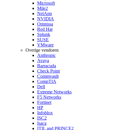
Microsoft
Mile2
NetApp
NVIDIA
Omnissa
Red Hat
Splunk
SUSE
VMware
Overige vendoren
Anthropic
Avaya
Barracuda
Check Point
Commvault
CompTIA
Dell
Extreme Networks
F5 Networks
Fortinet
HP
Infoblox
ISC2
Isaca
ITIL and PRINCE2