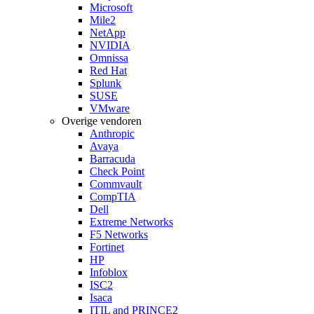
Microsoft
Mile2
NetApp
NVIDIA
Omnissa
Red Hat
Splunk
SUSE
VMware
Overige vendoren
Anthropic
Avaya
Barracuda
Check Point
Commvault
CompTIA
Dell
Extreme Networks
F5 Networks
Fortinet
HP
Infoblox
ISC2
Isaca
ITIL and PRINCE2