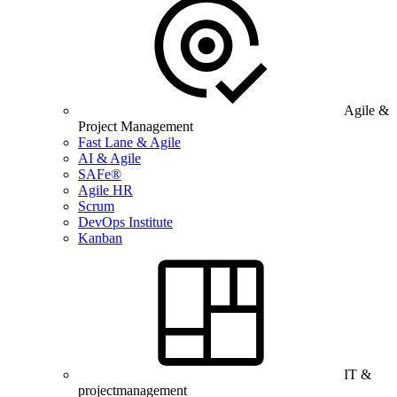
Agile &
Project Management
Fast Lane & Agile
AI & Agile
SAFe®
Agile HR
Scrum
DevOps Institute
Kanban
IT &
projectmanagement