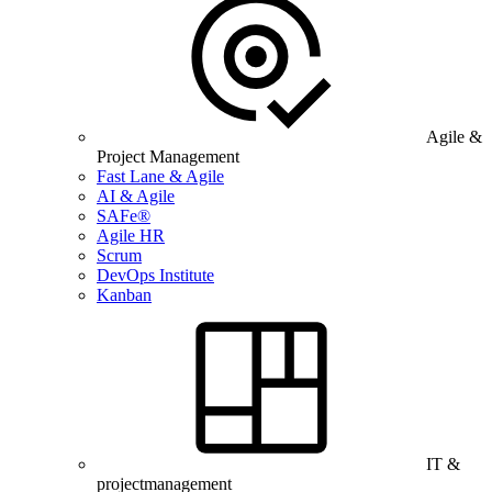
Agile &
Project Management
Fast Lane & Agile
AI & Agile
SAFe®
Agile HR
Scrum
DevOps Institute
Kanban
IT &
projectmanagement