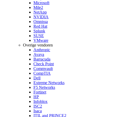
Microsoft
Mile2
NetApp
NVIDIA
Omnissa
Red Hat
Splunk
SUSE
VMware
Overige vendoren
Anthropic
Avaya
Barracuda
Check Point
Commvault
CompTIA
Dell
Extreme Networks
F5 Networks
Fortinet
HP
Infoblox
ISC2
Isaca
ITIL and PRINCE2