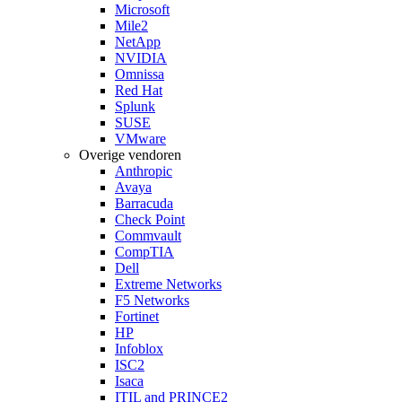
Microsoft
Mile2
NetApp
NVIDIA
Omnissa
Red Hat
Splunk
SUSE
VMware
Overige vendoren
Anthropic
Avaya
Barracuda
Check Point
Commvault
CompTIA
Dell
Extreme Networks
F5 Networks
Fortinet
HP
Infoblox
ISC2
Isaca
ITIL and PRINCE2