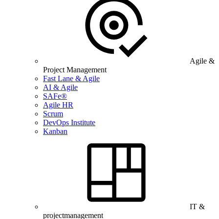
Agile &
Project Management
Fast Lane & Agile
AI & Agile
SAFe®
Agile HR
Scrum
DevOps Institute
Kanban
IT &
projectmanagement