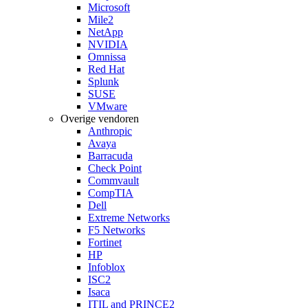
Microsoft
Mile2
NetApp
NVIDIA
Omnissa
Red Hat
Splunk
SUSE
VMware
Overige vendoren
Anthropic
Avaya
Barracuda
Check Point
Commvault
CompTIA
Dell
Extreme Networks
F5 Networks
Fortinet
HP
Infoblox
ISC2
Isaca
ITIL and PRINCE2