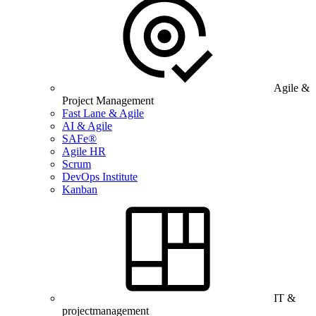
Agile &
Project Management
Fast Lane & Agile
AI & Agile
SAFe®
Agile HR
Scrum
DevOps Institute
Kanban
IT &
projectmanagement