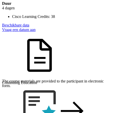
Duur
4 dagen
Cisco Learning Credits:
38
Beschikbare data
Vraag een datum aan
The course materials are provided to the participant in electronic
Continuing Education
form.