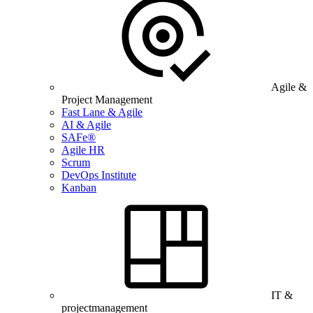
Agile &
Project Management
Fast Lane & Agile
AI & Agile
SAFe®
Agile HR
Scrum
DevOps Institute
Kanban
IT &
projectmanagement