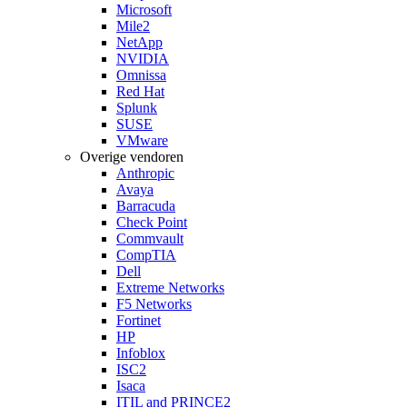
Microsoft
Mile2
NetApp
NVIDIA
Omnissa
Red Hat
Splunk
SUSE
VMware
Overige vendoren
Anthropic
Avaya
Barracuda
Check Point
Commvault
CompTIA
Dell
Extreme Networks
F5 Networks
Fortinet
HP
Infoblox
ISC2
Isaca
ITIL and PRINCE2