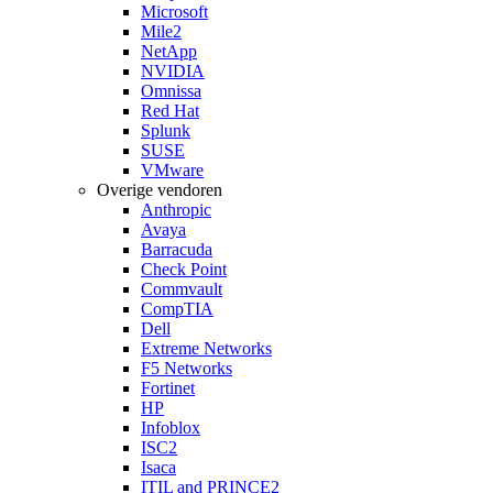
Microsoft
Mile2
NetApp
NVIDIA
Omnissa
Red Hat
Splunk
SUSE
VMware
Overige vendoren
Anthropic
Avaya
Barracuda
Check Point
Commvault
CompTIA
Dell
Extreme Networks
F5 Networks
Fortinet
HP
Infoblox
ISC2
Isaca
ITIL and PRINCE2