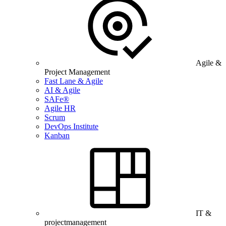
Agile &
Project Management
Fast Lane & Agile
AI & Agile
SAFe®
Agile HR
Scrum
DevOps Institute
Kanban
IT &
projectmanagement