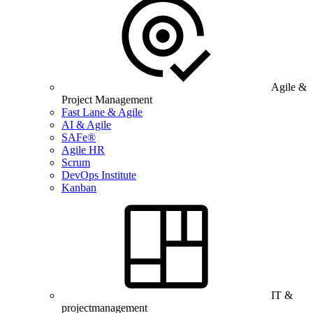
Agile &
Project Management
Fast Lane & Agile
AI & Agile
SAFe®
Agile HR
Scrum
DevOps Institute
Kanban
IT &
projectmanagement