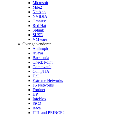
Microsoft
Mile2
NetApp
NVIDIA
Omnissa
Red Hat
Splunk
SUSE
VMware
Overige vendoren
Anthropic
Avaya
Barracuda
Check Point
Commvault
CompTIA
Dell
Extreme Networks
F5 Networks
Fortinet
HP
Infoblox
ISC2
Isaca
ITIL and PRINCE2