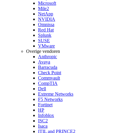
Microsoft
Mile2
NetApp
NVIDIA
Omnissa
Red Hat
Splunk
SUSE
VMware
Overige vendoren
Anthropic
Avaya
Barracuda
Check Point
Commvault
CompTIA
Dell
Extreme Networks
F5 Networks
Fortinet
HP
Infoblox
ISC2
Isaca
ITIL and PRINCE2