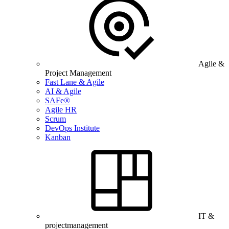
Agile &
Project Management
Fast Lane & Agile
AI & Agile
SAFe®
Agile HR
Scrum
DevOps Institute
Kanban
IT &
projectmanagement