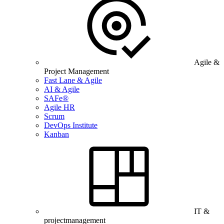
Agile &
Project Management
Fast Lane & Agile
AI & Agile
SAFe®
Agile HR
Scrum
DevOps Institute
Kanban
IT &
projectmanagement