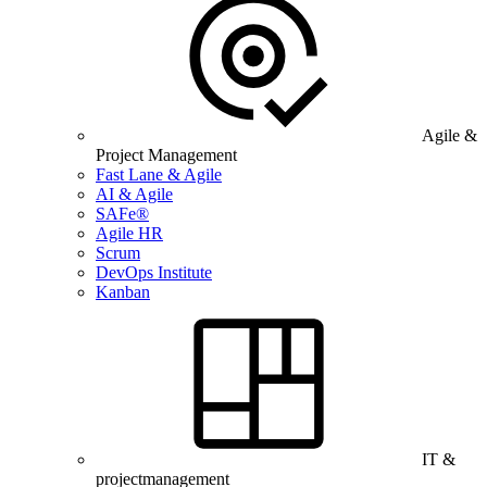
Agile &
Project Management
Fast Lane & Agile
AI & Agile
SAFe®
Agile HR
Scrum
DevOps Institute
Kanban
IT &
projectmanagement