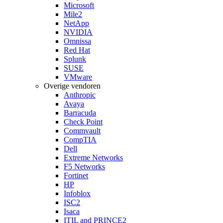
Microsoft
Mile2
NetApp
NVIDIA
Omnissa
Red Hat
Splunk
SUSE
VMware
Overige vendoren
Anthropic
Avaya
Barracuda
Check Point
Commvault
CompTIA
Dell
Extreme Networks
F5 Networks
Fortinet
HP
Infoblox
ISC2
Isaca
ITIL and PRINCE2