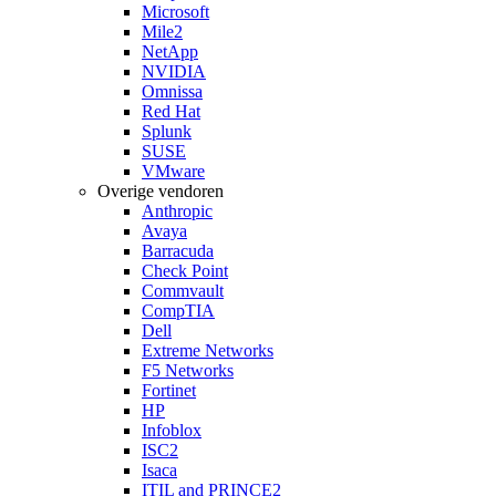
Microsoft
Mile2
NetApp
NVIDIA
Omnissa
Red Hat
Splunk
SUSE
VMware
Overige vendoren
Anthropic
Avaya
Barracuda
Check Point
Commvault
CompTIA
Dell
Extreme Networks
F5 Networks
Fortinet
HP
Infoblox
ISC2
Isaca
ITIL and PRINCE2