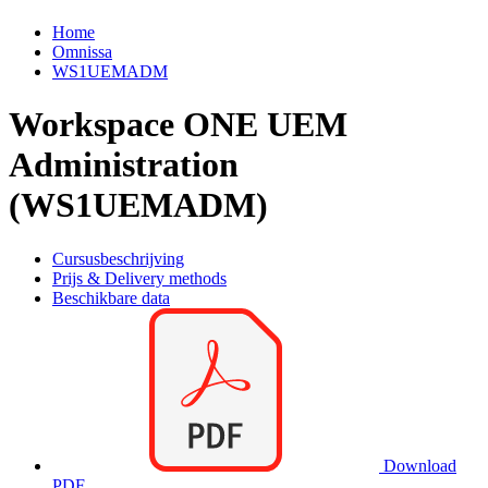
Home
Omnissa
WS1UEMADM
Workspace ONE UEM
Administration
(WS1UEMADM)
Cursusbeschrijving
Prijs & Delivery methods
Beschikbare data
Download
PDF