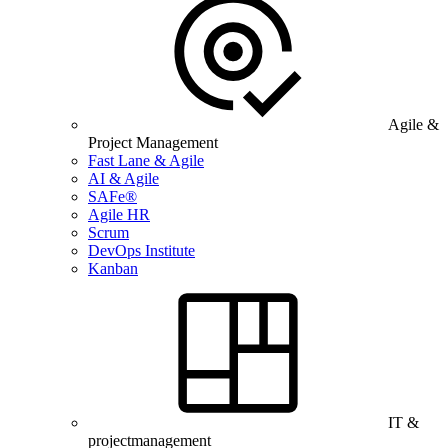
Agile &
Project Management
Fast Lane & Agile
AI & Agile
SAFe®
Agile HR
Scrum
DevOps Institute
Kanban
IT &
projectmanagement