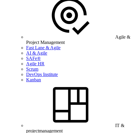
Agile &
Project Management
Fast Lane & Agile
AI & Agile
SAFe®
Agile HR
Scrum
DevOps Institute
Kanban
IT &
projectmanagement