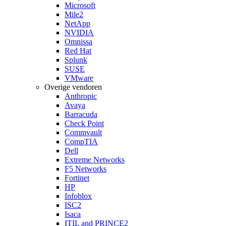
Microsoft
Mile2
NetApp
NVIDIA
Omnissa
Red Hat
Splunk
SUSE
VMware
Overige vendoren
Anthropic
Avaya
Barracuda
Check Point
Commvault
CompTIA
Dell
Extreme Networks
F5 Networks
Fortinet
HP
Infoblox
ISC2
Isaca
ITIL and PRINCE2