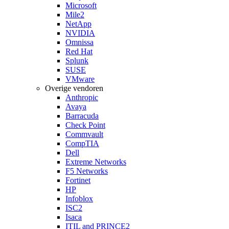
Microsoft
Mile2
NetApp
NVIDIA
Omnissa
Red Hat
Splunk
SUSE
VMware
Overige vendoren
Anthropic
Avaya
Barracuda
Check Point
Commvault
CompTIA
Dell
Extreme Networks
F5 Networks
Fortinet
HP
Infoblox
ISC2
Isaca
ITIL and PRINCE2