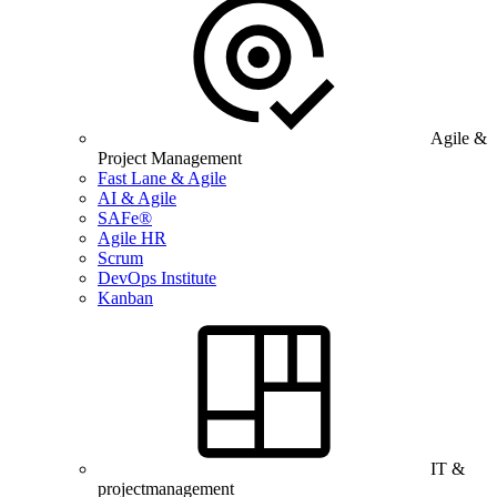
Agile &
Project Management
Fast Lane & Agile
AI & Agile
SAFe®
Agile HR
Scrum
DevOps Institute
Kanban
IT &
projectmanagement