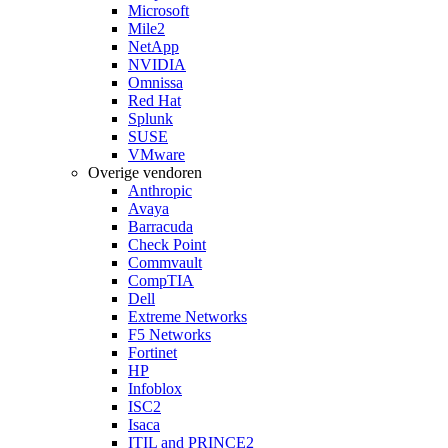
Microsoft
Mile2
NetApp
NVIDIA
Omnissa
Red Hat
Splunk
SUSE
VMware
Overige vendoren
Anthropic
Avaya
Barracuda
Check Point
Commvault
CompTIA
Dell
Extreme Networks
F5 Networks
Fortinet
HP
Infoblox
ISC2
Isaca
ITIL and PRINCE2