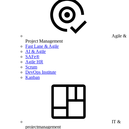
Agile &
Project Management
Fast Lane & Agile
AI & Agile
SAFe®
Agile HR
Scrum
DevOps Institute
Kanban
IT &
projectmanagement