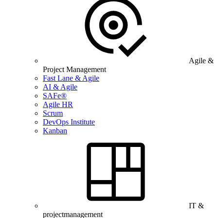
Agile &
Project Management
Fast Lane & Agile
AI & Agile
SAFe®
Agile HR
Scrum
DevOps Institute
Kanban
IT &
projectmanagement