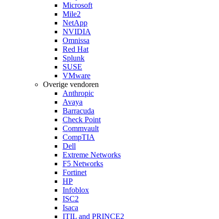
Microsoft
Mile2
NetApp
NVIDIA
Omnissa
Red Hat
Splunk
SUSE
VMware
Overige vendoren
Anthropic
Avaya
Barracuda
Check Point
Commvault
CompTIA
Dell
Extreme Networks
F5 Networks
Fortinet
HP
Infoblox
ISC2
Isaca
ITIL and PRINCE2