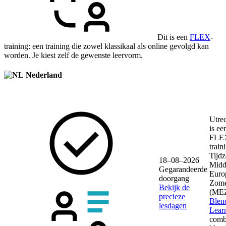
Dit is een
FLEX
-
training: een training die zowel klassikaal als online gevolgd kan
worden. Je kiest zelf de gewenste leervorm.
Nederland
Utre
is ee
FLE
train
Tijdz
18–08–2026
Midd
Gegarandeerde
Euro
doorgang
Zome
Bekijk de
(ME
precieze
Blen
lesdagen
Lear
comb