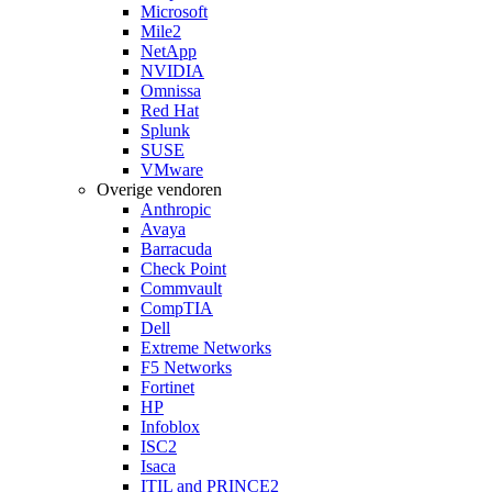
Microsoft
Mile2
NetApp
NVIDIA
Omnissa
Red Hat
Splunk
SUSE
VMware
Overige vendoren
Anthropic
Avaya
Barracuda
Check Point
Commvault
CompTIA
Dell
Extreme Networks
F5 Networks
Fortinet
HP
Infoblox
ISC2
Isaca
ITIL and PRINCE2