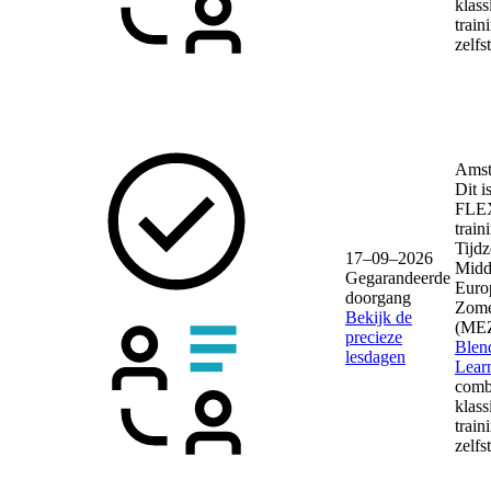
klass
train
zelfs
Amst
Dit i
FLE
train
Tijdz
17–09–2026
Midd
Gegarandeerde
Euro
doorgang
Zome
Bekijk de
(ME
precieze
Blen
lesdagen
Lear
comb
klass
train
zelfs