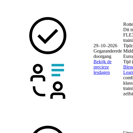
Rott
Dit i
FLE
train
29–10–2026
Tijdz
Gegarandeerde
Midd
doorgang
Euro
Bekijk de
Tijd
precieze
Blen
lesdagen
Lear
comb
klass
train
zelfs
Utre