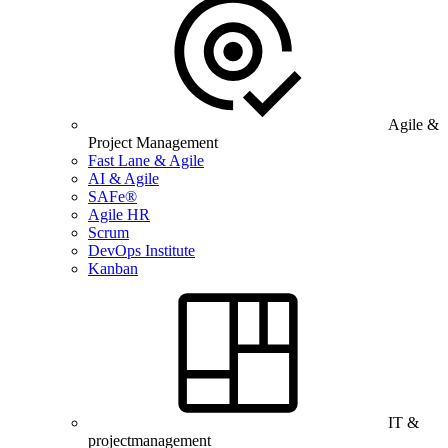
Agile &
Project Management
Fast Lane & Agile
AI & Agile
SAFe®
Agile HR
Scrum
DevOps Institute
Kanban
IT &
projectmanagement