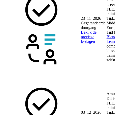
is ee
FLE
train
23–11–2026
Tijdz
Gegarandeerde
Midd
doorgang
Euro
Bekijk de
Tijd
precieze
Blen
lesdagen
Lear
comb
klass
train
zelfs
Amst
Dit i
FLE
train
03–12–2026
Tijdz