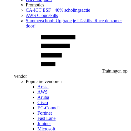
Promoties
CA‑ICT ESF+ 40% scholingsactie
AWS Cloudskills
Summerschool: Upgrade je IT-skills. Race de zomer
door!
Trainingen op
vendor
Populaire vendoren
Arista
AWS
Aruba
Cisco
EC-Council
Fortinet
Fast Lane
Juniper
Microsoft