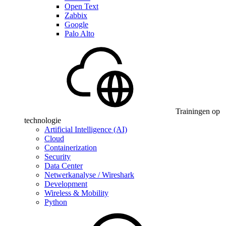
Open Text
Zabbix
Google
Palo Alto
Trainingen op
technologie
Artificial Intelligence (AI)
Cloud
Containerization
Security
Data Center
Netwerkanalyse / Wireshark
Development
Wireless & Mobility
Python