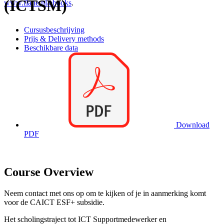
(ICTSM)
www.flane.nl/ebooks
.
Cursusbeschrijving
Prijs & Delivery methods
Beschikbare data
Download
PDF
Course Overview
Neem contact met ons op om te kijken of je in aanmerking komt
voor de CAICT ESF+ subsidie.
Het scholingstraject tot ICT Supportmedewerker en