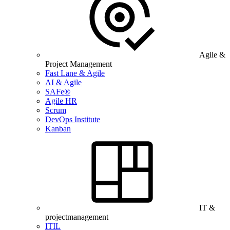
Agile &
Project Management
Fast Lane & Agile
AI & Agile
SAFe®
Agile HR
Scrum
DevOps Institute
Kanban
IT &
projectmanagement
ITIL