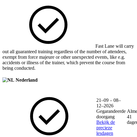
Fast Lane will carry
out all guaranteed training regardless of the number of attendees,
exempt from force majeure or other unexpected events, like e.g.
accidents or illness of the trainer, which prevent the course from
being conducted.
Nederland
21–09 – 08–
12–2026
Gegarandeerde
Alme
doorgang
41
Bekijk de
dage
precieze
lesdagen