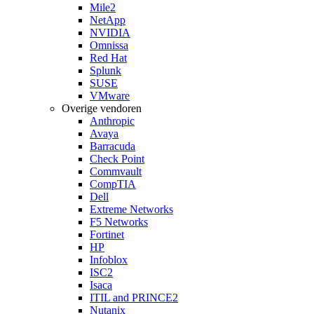
Mile2
NetApp
NVIDIA
Omnissa
Red Hat
Splunk
SUSE
VMware
Overige vendoren
Anthropic
Avaya
Barracuda
Check Point
Commvault
CompTIA
Dell
Extreme Networks
F5 Networks
Fortinet
HP
Infoblox
ISC2
Isaca
ITIL and PRINCE2
Nutanix