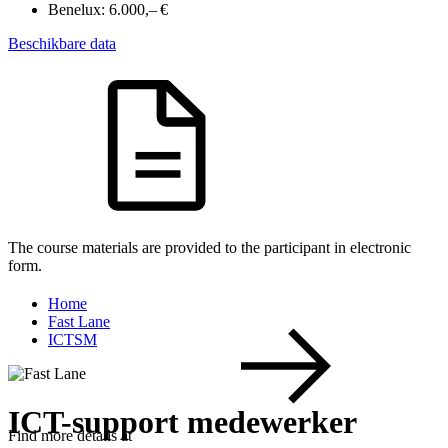
Benelux:
6.000,– €
Beschikbare data
The course materials are provided to the participant in electronic
form.
Home
Fast Lane
ICTSM
ICT-support medewerker
Find more details at